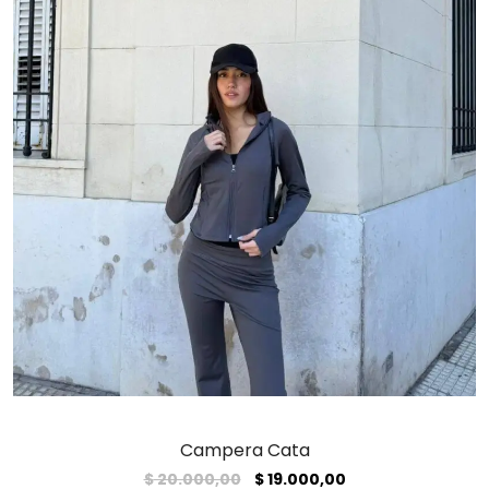
Campera Cata
El
El
$
20.000,00
$
19.000,00