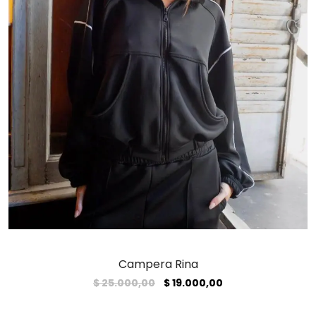
Campera Rina
El
El
$
25.000,00
$
19.000,00
precio
precio
original
actual
era:
es: