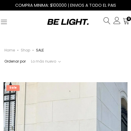
COMPRA MINIMA: $100000 | ENVIOS A TODO EL PAIS
0
Home
Shop
SALE
Ordenar por
Lo más nuevo
Sale