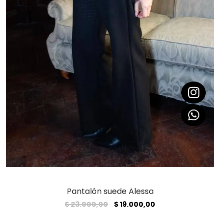
Pantalón suede Alessa
El
El
$
23.000,00
$
19.000,00
precio
precio
original
actual