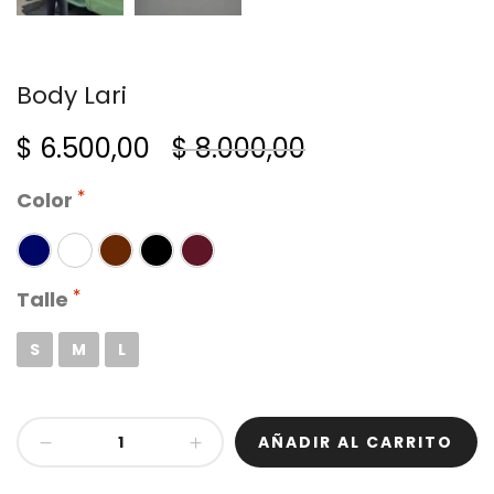
Body Lari
El
El
$
6.500,00
$
8.000,00
precio
precio
Color
original
actual
era:
es:
Talle
$ 8.000,00.
$ 6.500,00.
S
M
L
Body
AÑADIR AL CARRITO
Lari
cantidad