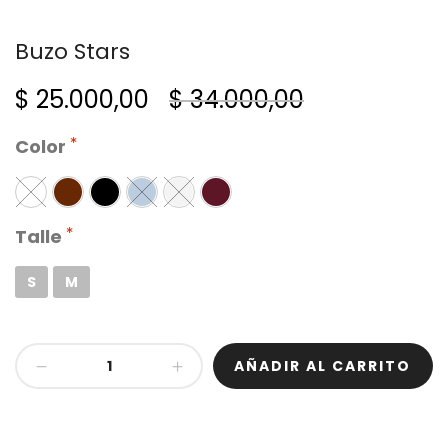
Buzo Stars
El
El
$
25.000,00
$
34.000,00
precio
precio
Color
original
actual
era:
es:
Talle
$ 34.000,00.
$ 25.000,00.
S
M
Buzo
AÑADIR AL CARRITO
Stars
cantidad