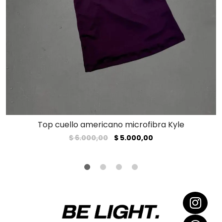
Top cuello americano microfibra Kyle
El
El
$
6.000,00
$
5.000,00
precio
precio
original
actual
era:
es:
$ 6.000,00.
$ 5.000,00.