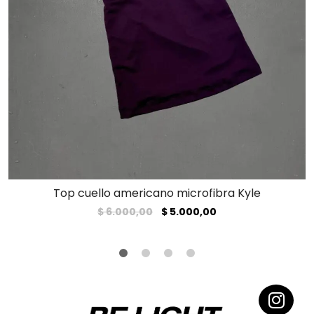
Top cuello americano microfibra Kyle
El
El
$
6.000,00
$
5.000,00
precio
precio
original
actual
era:
es:
$ 6.000,00.
$ 5.000,00.