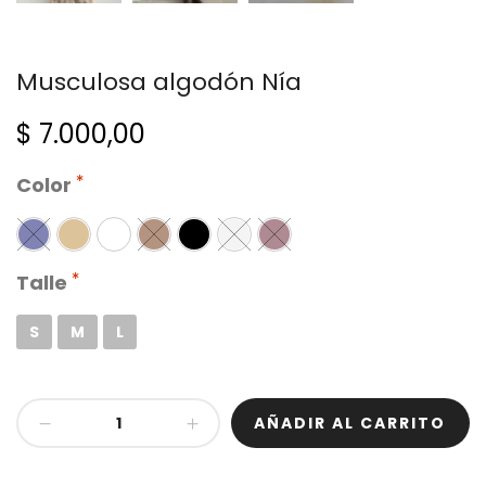
Musculosa algodón Nía
$
7.000,00
Color
Talle
S
M
L
Musculosa
AÑADIR AL CARRITO
algodón
Nía