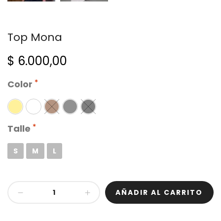
Top Mona
$
6.000,00
Color
Talle
S
M
L
Top
AÑADIR AL CARRITO
Mona
cantidad