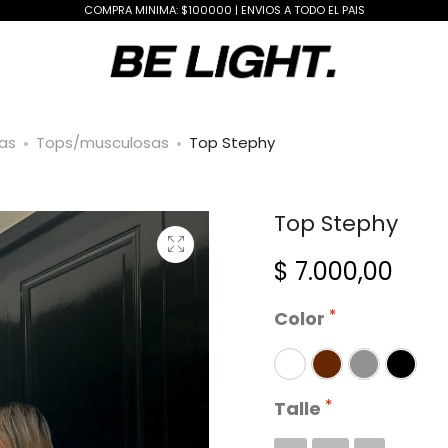
COMPRA MINIMA: $100000 | ENVIOS A TODO EL PAIS
as
Tops/musculosas
Top Stephy
Top Stephy
$
7.000,00
Color
Talle