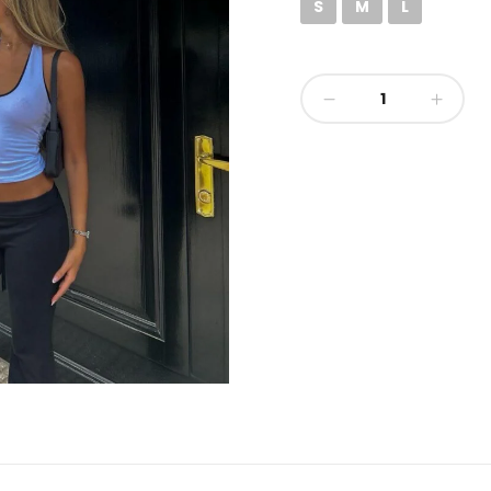
S
M
L
Top
Stephy
cantidad