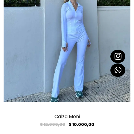
Calza Moni
El
El
$
12.000,00
$
10.000,00
precio
precio
original
actual