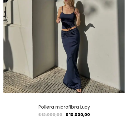
Pollera microfibra Lucy
El
El
$
12.000,00
$
10.000,00
precio
precio
original
actual
era:
es: