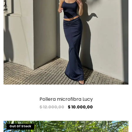
Pollera microfibra Lucy
El
El
$
12.000,00
$
10.000,00
precio
precio
original
actual
era:
es:
$ 12.000,00.
$ 10.000,00.
Out Of Stock