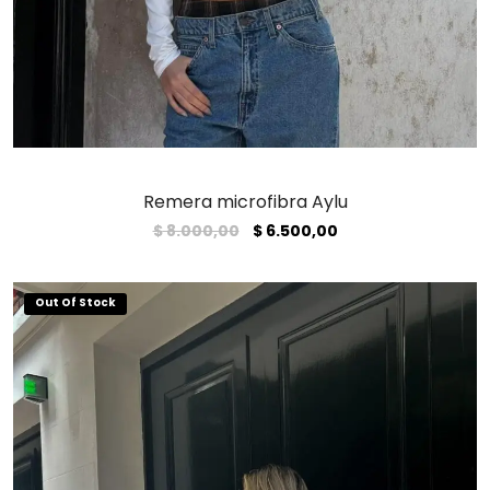
Remera microfibra Aylu
El
El
$
8.000,00
$
6.500,00
precio
precio
original
actual
era:
es:
$ 8.000,00.
$ 6.500,00.
Out Of Stock