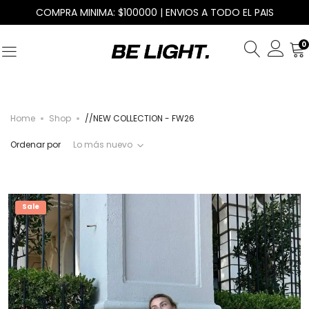
COMPRA MINIMA: $100000 | ENVIOS A TODO EL PAIS
0
Home
Shop
//NEW COLLECTION - FW26
Ordenar por
Lo más nuevo
Sale