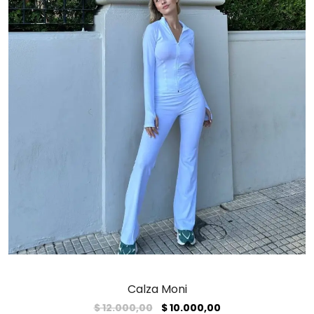
Calza Moni
El
El
$
12.000,00
$
10.000,00