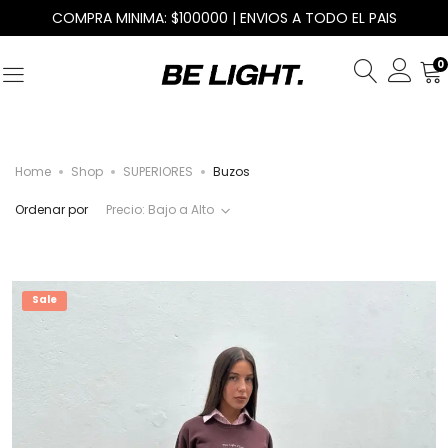
COMPRA MINIMA: $100000 | ENVIOS A TODO EL PAIS
0
Home
Shop
SUPERIORES
Buzos
Ordenar por
Precio: Bajo a Alto
Sale