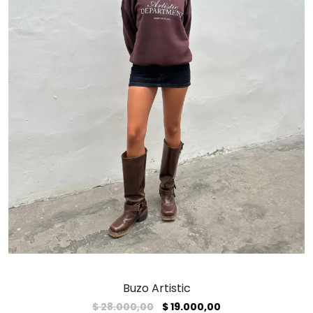
Buzo Artistic
El
El
$
28.000,00
$
19.000,00