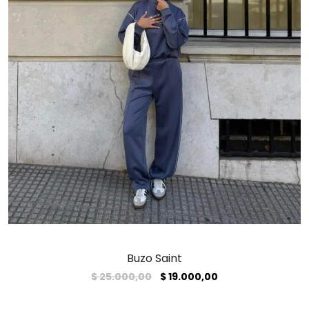
Buzo Saint
El
El
$
25.000,00
$
19.000,00
precio
precio
original
actual
era:
es: