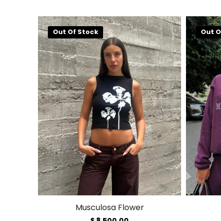
Out Of Stock
Out O
Musculosa Flower
$
8.500,00