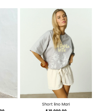
Short lino Mari
El
,00
$
10.000,00