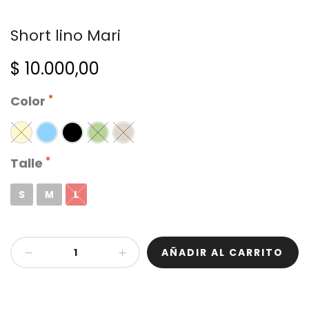
Short lino Mari
$
10.000,00
Color
Talle
S
M
L
Short
AÑADIR AL CARRITO
lino
Mari
cantidad